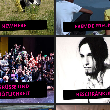
FREMDE FREU
NEW HERE
GRÜSSE UND H
BESCHRÄNKU
ÖFLICHKEIT