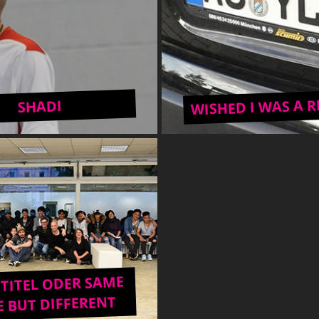
WISHED I WAS A 
SHADI
TITEL ODER SAME
 BUT DIFFERENT