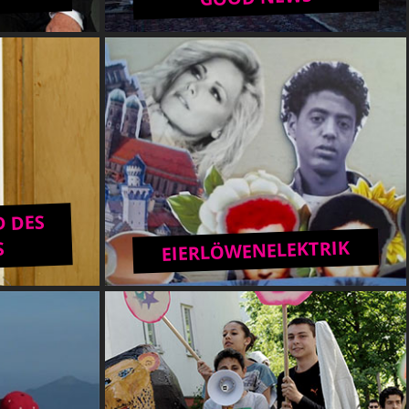
 DES
EIERLÖWENELEKTRIK
S