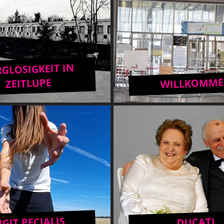
GLOSIGKEIT IN
WILLKOMM
ZEITLUPE
IGIT PECIALIS
DUCATI