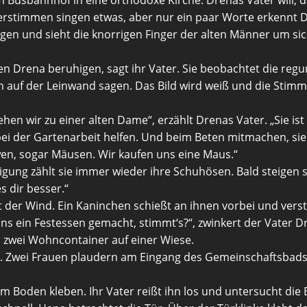
erstimmen singen etwas, aber nur ein paar Worte erkennt D
en und sieht die knorrigen Finger der alten Männer um sich 
n Drena beruhigen, sagt ihr Vater. Sie beobachtet die regu
 auf der Leinwand sagen. Das Bild wird weiß und die Stimm
en wir zu einer alten Dame“, erzählt Drenas Vater. „Sie is
 der Gartenarbeit helfen. Und beim Beten mitmachen, sie ge
wen, sogar Mäusen. Wir kaufen uns eine Maus.“
higung zählt sie immer wieder ihre Schuhösen. Bald steigen s
s dir besser.“
 der Wind. Ein Kaninchen schießt an ihnen vorbei und vers
ns ein Festessen gemacht, stimmt‘s?“, zwinkert der Vater D
zwei Wohncontainer auf einer Wiese.
. Zwei Frauen plaudern am Eingang des Gemeinschaftsbads, 
em Boden kleben. Ihr Vater reißt ihn los und untersucht die