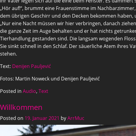
ihr Vater legen sich auf die eine beim Fenster. Es dämmert s
„Hör auf!“, brummt eine Frauenstimme im Nachbarzimmer, auf
dem übrigen Geschirr und den Decken bekommen haben, und l
„Nur eine Nacht müssen wir hier verbringen, danach ziehen w
die ganze Zeit im Auge behalten und er hat nichts getrunk
Tierhandlung gestanden sind. Die langsam wogenden Flossen
Sie sinkt schnell in den Schlaf. Der säuerliche Atem ihres 
stehen.
Text:
Denijen Pauljević
Fotos: Martin Noweck und Denijen Pauljević
Posted in
Audio
,
Text
Willkommen
Posted on
19. Januar 2021
by
ArrMuc