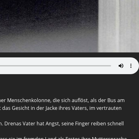
ner Menschenkolonne, die sich auflöst, als der Bus am
das Gesicht in der Jacke ihres Vaters, im vertrauten
n. Drenas Vater hat Angst, seine Finger reiben schnell
ass sie im fremden Land als Erstes ihre Muttersprache