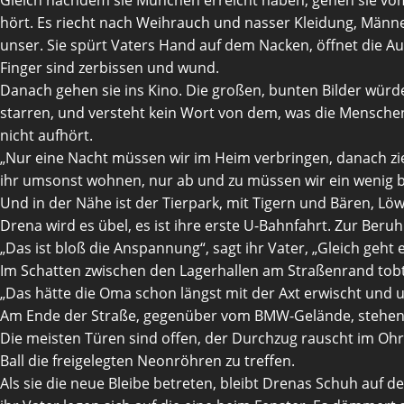
hört. Es riecht nach Weihrauch und nasser Kleidung, Männ
unser. Sie spürt Vaters Hand auf dem Nacken, öffnet die Aug
Finger sind zerbissen und wund.
Danach gehen sie ins Kino. Die großen, bunten Bilder würde
starren, und versteht kein Wort von dem, was die Menschen
nicht aufhört.
„Nur eine Nacht müssen wir im Heim verbringen, danach zieh
ihr umsonst wohnen, nur ab und zu müssen wir ein wenig bei
Und in der Nähe ist der Tierpark, mit Tigern und Bären, Lö
Drena wird es übel, es ist ihre erste U-Bahnfahrt. Zur Beru
„Das ist bloß die Anspannung“, sagt ihr Vater, „Gleich geht e
Im Schatten zwischen den Lagerhallen am Straßenrand tobt
„Das hätte die Oma schon längst mit der Axt erwischt und u
Am Ende der Straße, gegenüber vom BMW-Gelände, stehen 
Die meisten Türen sind offen, der Durchzug rauscht im Ohr
Ball die freigelegten Neonröhren zu treffen.
Als sie die neue Bleibe betreten, bleibt Drenas Schuh auf d