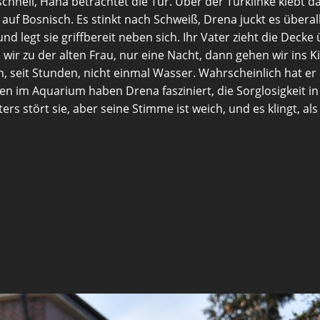
chnell, Hana betrachtet die Tür. Über der Türklinke klebt da
 Bosnisch. Es stinkt nach Schweiß, Drena juckt es überall.
egt sie griffbereit neben sich. Ihr Vater zieht die Decke 
ir zu der alten Frau, nur eine Nacht, dann gehen wir ins Ki
en, seit Stunden, nicht einmal Wasser. Wahrscheinlich hat 
 im Aquarium haben Drena fasziniert, die Sorglosigkeit in
Vaters stört sie, aber seine Stimme ist weich, und es klingt