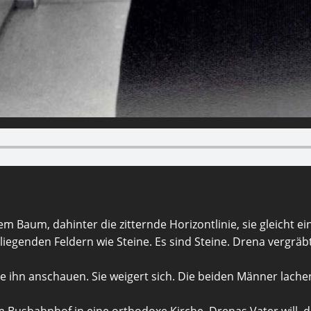
 Baum, dahinter die zitternde Horizontlinie, sie gleicht ei
egenden Feldern wie Steine. Es sind Steine. Drena vergräbt 
lle ihn anschauen. Sie weigert sich. Die beiden Männer lache
Busbahnhof in eine orthodoxe Kirche. Drenas Vater will, d