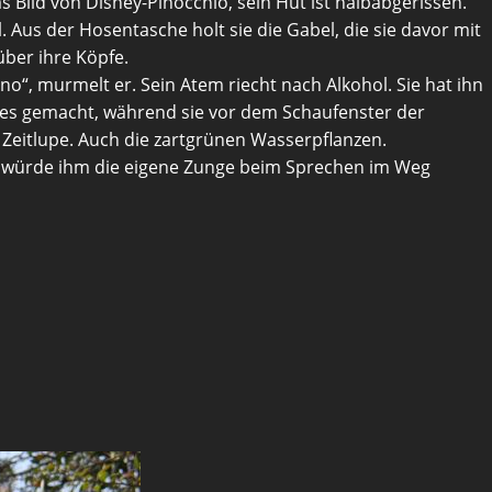
s Bild von Disney-Pinocchio, sein Hut ist halbabgerissen.
 Aus der Hosentasche holt sie die Gabel, die sie davor mit
über ihre Köpfe.
no“, murmelt er. Sein Atem riecht nach Alkohol. Sie hat ihn
er es gemacht, während sie vor dem Schaufenster der
 Zeitlupe. Auch die zartgrünen Wasserpflanzen.
, als würde ihm die eigene Zunge beim Sprechen im Weg